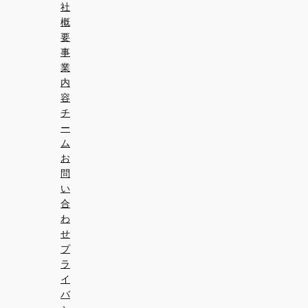
社
概
要
事
業
内
容
チ
ー
ム
お
問
い
合
わ
せ
プ
ラ
イ
バ