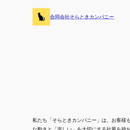
内
容
合同会社そらときカンパニー
を
ス
キ
ッ
プ
私たち「そらときカンパニー」は、お客様
な動きと「楽しい」を大切にする社風を持